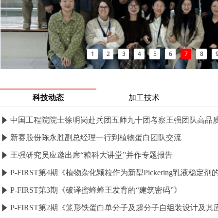
1
2
3
4
5
6
7
8
科技动态
加工技术
념
新赛股份陈永胜副总经理一行到植物蛋白团队交流
념
王强研究员应邀出席“粮科大讲堂”并作专题报告
념
념
P-FIRST第3期《破译蜜蜂蜂王发育的“建筑密码”》
념
P-FIRST第2期《笼形铁蛋白单分子及超分子自组装设计及其
념