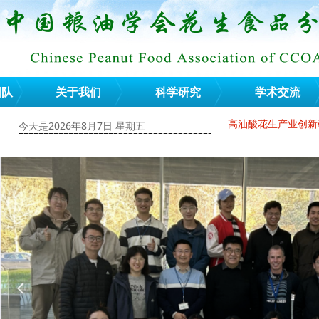
团队
关于我们
科学研究
学术交流
今天是2026年8月7日 星期五
王强研究员入选2025年度“全球高被引科学家”榜单
高油酸花生产业创新研
============================================================
넳