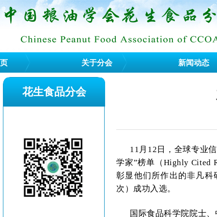
页
关于分会
新闻动态
花生食品分会
11
月
12
日，全球专业
学家”榜单（
Highly Cited 
彰显他们所作出的非凡科
次）成功入选。
国际食品科学院院士、