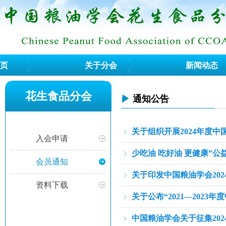
页
关于分会
新闻动态
花生食品分会
▶
通知公告
关于组织开展2024年度
ꁇ
入会申请
少吃油 吃好油 更健康”
ꁇ
会员通知
关于印发中国粮油学会20
ꁇ
资料下载
关于公布“2021—202
ꁇ
中国粮油学会关于征集20
ꁇ